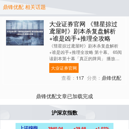
鼎锋优配 相关话题
大业证券官网 《彗星掠过
鸢屋时》剧本杀复盘解析
+谁是凶手+推理全攻略
《彗星掠过鸢屋时》剧本杀复盘解析
+谁是凶手+推理全攻略 第十幕。 65阅
读剧本第十幕「真正的牌局」 播放背
景音乐 15:《「瞼の光」眼睑之光》
大业证券官网
67.等待玩家阅....
查看：
117
分类：
鼎锋优配
鼎锋优配文章已加载完成
沪深京指数
上证综指
3940.04
+39.68
+1.02%