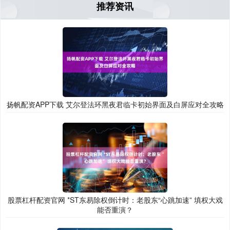
推荐资讯
扬帆配资APP下载 艾尔登法环黑夜君临卡初始界面及白屏应对全攻略
股票杠杆配资官网 *ST东易除权倒计时：老股东“心跳加速” 填权大戏
能否重演？