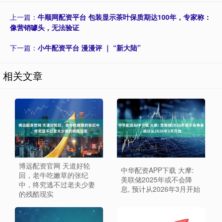
上一篇：
牛顺网配资平台 包装显示茶叶保质期达100年，专家称：
像营销噱头，无法验证
下一篇：
小牛配资平台 漫漫评 ｜ “新大陆”
相关文章
博远配资官网 天道好轮
中华配资APP下载 大摩:
回，老牛吃嫩草的张纪
美联储2025年或不会降
中，终究逃不过老夫少妻
息, 预计从2026年3月开始
的残酷现实