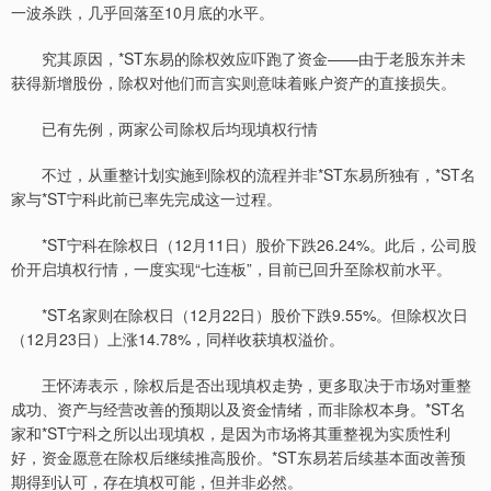
一波杀跌，几乎回落至10月底的水平。
究其原因，*ST东易的除权效应吓跑了资金——由于老股东并未
获得新增股份，除权对他们而言实则意味着账户资产的直接损失。
已有先例，两家公司除权后均现填权行情
不过，从重整计划实施到除权的流程并非*ST东易所独有，*ST名
家与*ST宁科此前已率先完成这一过程。
*ST宁科在除权日（12月11日）股价下跌26.24%。此后，公司股
价开启填权行情，一度实现“七连板”，目前已回升至除权前水平。
*ST名家则在除权日（12月22日）股价下跌9.55%。但除权次日
（12月23日）上涨14.78%，同样收获填权溢价。
王怀涛表示，除权后是否出现填权走势，更多取决于市场对重整
成功、资产与经营改善的预期以及资金情绪，而非除权本身。*ST名
家和*ST宁科之所以出现填权，是因为市场将其重整视为实质性利
好，资金愿意在除权后继续推高股价。*ST东易若后续基本面改善预
期得到认可，存在填权可能，但并非必然。