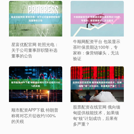
牛顺网配资平台 包装显示
星富优配官网 乾照光电：
茶叶保质期达100年，专
关于公司董事辞职暨补选
家称：像营销噱头，无法
董事的公告
验证
股票配资在线官网 俄向缅
顺市配资APP下载 特朗普
甸提供核能技术，如果缅
称将对芯片征收约100%
甸“核”计划成功，后果有
的关税
多严重？