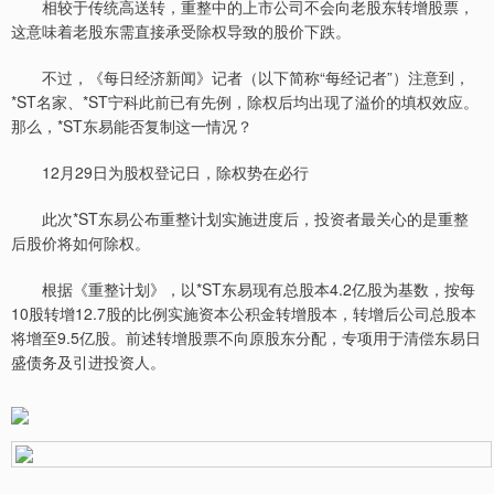
相较于传统高送转，重整中的上市公司不会向老股东转增股票，
这意味着老股东需直接承受除权导致的股价下跌。
不过，《每日经济新闻》记者（以下简称“每经记者”）注意到，
*ST名家、*ST宁科此前已有先例，除权后均出现了溢价的填权效应。
那么，*ST东易能否复制这一情况？
12月29日为股权登记日，除权势在必行
此次*ST东易公布重整计划实施进度后，投资者最关心的是重整
后股价将如何除权。
根据《重整计划》，以*ST东易现有总股本4.2亿股为基数，按每
10股转增12.7股的比例实施资本公积金转增股本，转增后公司总股本
将增至9.5亿股。前述转增股票不向原股东分配，专项用于清偿东易日
盛债务及引进投资人。