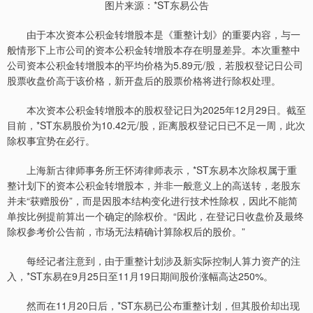
图片来源：*ST东易公告
由于本次资本公积金转增股本是《重整计划》的重要内容，与一
般情形下上市公司的资本公积金转增股本存在明显差异。本次重整中
公司资本公积金转增股本的平均价格为5.89元/股，若股权登记日公司
股票收盘价高于该价格，新开盘后的股票价格将进行除权处理。
本次资本公积金转增股本的股权登记日为2025年12月29日。截至
目前，*ST东易股价为10.42元/股，距离股权登记日已不足一周，此次
除权事宜势在必行。
上海新古律师事务所王怀涛律师表示，*ST东易本次除权属于重
整计划下的资本公积金转增股本，并非一般意义上的高送转，老股东
并未“获赠股份”，而是因股本结构变化进行技术性除权，因此不能简
单按比例提前算出一个确定的除权价。“因此，在登记日收盘价及最终
除权参考价公告前，市场无法精确计算除权后的股价。”
每经记者注意到，由于重整计划涉及新实际控制人算力资产的注
入，*ST东易在9月25日至11月19日期间股价涨幅高达250%。
然而在11月20日后，*ST东易已公布重整计划，但其股价却出现