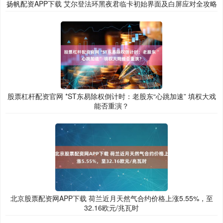
扬帆配资APP下载 艾尔登法环黑夜君临卡初始界面及白屏应对全攻略
股票杠杆配资官网 *ST东易除权倒计时：老股东“心跳加速” 填权大戏
能否重演？
北京股票配资网APP下载 荷兰近月天然气合约价格上涨5.55%，至
32.16欧元/兆瓦时