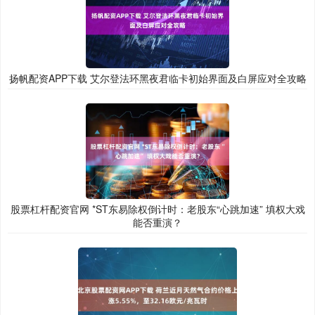
扬帆配资APP下载 艾尔登法环黑夜君临卡初始界面及白屏应对全攻略
股票杠杆配资官网 *ST东易除权倒计时：老股东“心跳加速” 填权大戏
能否重演？