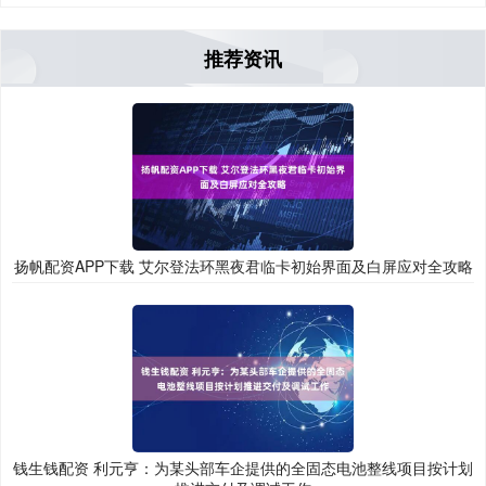
推荐资讯
扬帆配资APP下载 艾尔登法环黑夜君临卡初始界面及白屏应对全攻略
钱生钱配资 利元亨：为某头部车企提供的全固态电池整线项目按计划