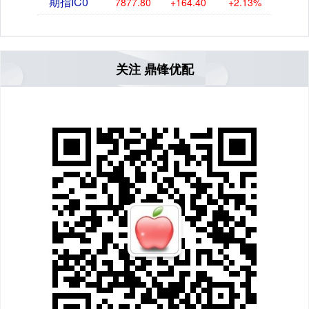
期指IC0
7877.80
+164.40
+2.13%
关注 鼎锋优配