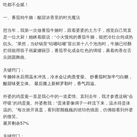
吃都不会腻！
一、番茄炖牛腩：酸甜浓香里的时光魔法
想当年，我第一次做番茄牛腩时，跟着婆婆的土方子，感觉自己简直
是一位大厨！她眯着眼说：“小火慢炖的番茄牛腩，能把冷灶台炖成热
炕头。”果然，当砂锅里“咕嘟咕嘟”冒出第十八个泡泡时，牛腩已经酥
烂得能用筷子画蒙娜丽莎，番茄早化成金红色的绸缎，裹着肉香在舌
尖跳圆舞曲。
关键窍门：
牛腩焯水后用温水冲洗，冷水会让肉质变柴。 炒番茄时加半勺白糖，
酸甜味更立体。 最后撒上新鲜罗勒叶，香气四溢。
外婆的鸡蛋羹一直是我心中的一道柔情。直到去年，我才参透这碗“会
呼吸”的鸡蛋羹。外婆教我：“蛋液要像绸子一样流下来，温水得是体
温的。”每次掀开蒸盖，看到那颤巍巍的琥珀色镜面，仿佛能看到外婆
的微笑。
展开剩余57%
关键窍门：