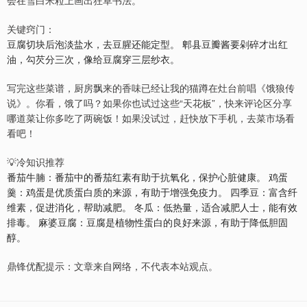
会在雪白米粒上画出狂草书法。
关键窍门：
豆腐切块后泡淡盐水，去豆腥还能定型。 郫县豆瓣酱要剁碎才出红
油，勾芡分三次，像给豆腐穿三层纱衣。
写完这些菜谱，厨房飘来的香味已经让我的猫蹲在灶台前唱《饿狼传
说》。你看，饿了吗？如果你也试过这些“天花板”，快来评论区分享
哪道菜让你多吃了两碗饭！如果没试过，赶快放下手机，去菜市场看
看吧！
💡冷知识推荐
番茄牛腩：番茄中的番茄红素有助于抗氧化，保护心脏健康。 鸡蛋
羹：鸡蛋是优质蛋白质的来源，有助于增强免疫力。 四季豆：富含纤
维素，促进消化，帮助减肥。 冬瓜：低热量，适合减肥人士，能有效
排毒。 麻婆豆腐：豆腐是植物性蛋白的良好来源，有助于降低胆固
醇。
鼎锋优配提示：文章来自网络，不代表本站观点。