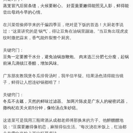
蒸笼冒汽后留条缝，火候要耐心。 好蛋羹要嫩得能照见人影，鲜得能
尝出母鸡今早的心情。
在川菜馆偷师学来的干煸四季豆，绝对是下饭的首选！大厨老李说
过：“这菜讲究的是‘锅气’，得让豆角在油锅里蹦迪。”当豆角出现虎皮
纹时撒把蒜末，香气能炸裂整个厨房。
关键窍门：
豆角一定要擦干水分，避免油锅放鞭炮。 肉末选三分肥七分瘦，起锅
前淋几滴镇江香醋，增加风味。
广东朋友教我煲冬瓜排骨汤时，我半信半疑。结果汤色清得能当镜
子，鲜得让人想连砂锅都啃了！
关键窍门：
冬瓜不去瓤，天然的鲜味过滤器。 加两片陈皮是广东人的秘密武器，
撒枸杞在关火前5分钟，像给汤点朱砂痣。
这道菜可是我用三瓶啤酒从成都老师傅那换来的方子。他醉醺醺地
说：“豆腐要嫩得像初恋，麻辣得似生活。”每次浇在米饭上，红油都