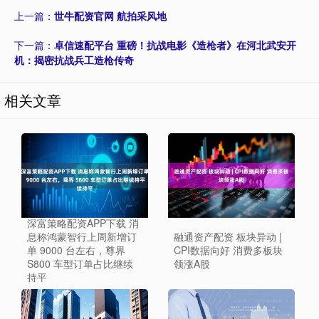
上一篇：
世牛配资官网 航拍采风地
下一篇：
卓信速配平台 重磅！抗战电影《造枪者》在河北武安开
机：揭密抗战兵工造枪传奇
相关文章
深富策略配资APP下载 消
息称鸿蒙智行上周新增订
融通资产配资 板块异动 |
单 9000 台左右，尊界
CPI数据向好 消费多板块
S800 车型订单占比继续
领涨A股
持平