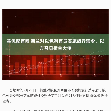
当地时间7月29日，荷兰对以色列两位部长实施旅行禁令后，以
色列外交部长萨尔随即外交照会荷兰驻以色列大使玛丽特·舒尔曼进行
谴责。