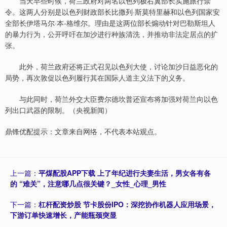
当天早些时候，荷兰政府对两名以色列极右翼部长实施旅行禁
令。这两人分别是以色列财政部长比撒列·斯莫特里赫和以色列国家安
全部长伊塔马尔·本-格维尔。理由是这两位部长煽动针对巴勒斯坦人
的暴力行为，公开呼吁在加沙进行种族清洗，并推动非法定居点的扩
张。
此外，荷兰政府还将正式召见以色列大使，讨论加沙日益恶化的
局势，再次敦促以色列履行其在国际人道主义法下的义务。
与此同时，荷兰外交大臣费尔德坎普还宣布将加强对荷兰向以色
列出口武器的限制。（央视新闻）
鼎锋优配提示：文章来自网络，不代表本站观点。
上一篇：
平煤配股APP下载 上了年纪进行夫妻生活，男女各有各
的 “难关”，注意哪几点很关键？_女性_心理_男性
下一篇：
杠杆配资炒股 节卡股份IPO：深挖协作机器人应用场景，
下游订单快速增长，产能瓶颈突显