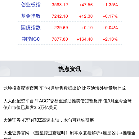
创业板指
3563.12
+47.56
+1.35%
基金指数
7242.10
+12.30
+0.17%
国债指数
229.69
+0.10
+0.04%
期指IC0
7877.80
+164.40
+2.13%
热点资讯
龙坤投资配资官网 车企4月销售数据出炉 比亚迪海外销量增七成
人人配配资平台 “TACO”交易重燃助推美债短暂反弹 但3月至今全球
债市市值已蒸发2.5万亿美元
大通证券 4万转RBZ高速主轴，木勺可粗铣研磨
大业证券官网 《彗星掠过鸢屋时》剧本杀复盘解析+谁是凶手+推理全