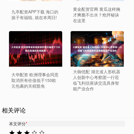
黄金配资官网 黄瓜这样腌
九亭配资APP下载 海口的
才爽脆不出水？炝拌秘诀
孩子有福啦, 就在本周日!
在这里
大御优配 湖北省人形机器
大华配资 欧洲理事会同意
人创新中心考察团一行莅
取消所有价值低于150欧
临飞利信座谈交流具身智
元包裹的关税豁免
能产业合作
相关评论
本文评分
*