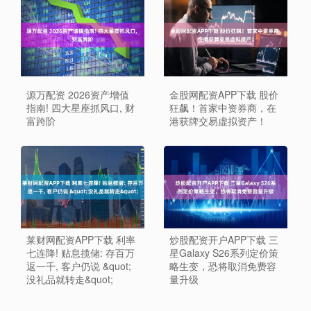
源万配资 2026资产增值
金股网配资APP下载 股价
指南! 四大星座抓风口, 财
狂飙！首家中资券商，在
富跨阶
港获牌交易虚拟资产！
莱财网配资APP下载 利率
炒股配资开户APP下载 三
七连降! 贴息揽储: 存百万
星Galaxy S26系列定价策
返一千, 客户仍说 &quot;
略生变，恐将取消免费容
没礼品就转走&quot;
量升级