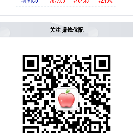
期指IC0
7877.80
+164.40
+2.13%
关注 鼎锋优配