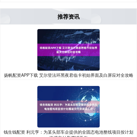
推荐资讯
扬帆配资APP下载 艾尔登法环黑夜君临卡初始界面及白屏应对全攻略
钱生钱配资 利元亨：为某头部车企提供的全固态电池整线项目按计划