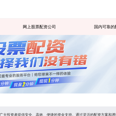
网上股票配资公司
国内可靠的
为广大投资者提供安全、高效、便捷的资金支持。通过灵活的配资方案和