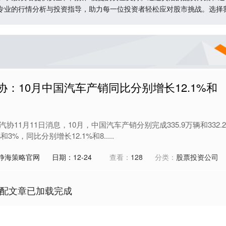
专业的行情分析与投资指导，助力每一位投资者轻松应对股市挑战。选择
协：10月中国汽车产销同比分别增长12.1%和
11月11日消息，10月，中国汽车产销分别完成335.9万辆和332.2
3%，同比分别增长12.1%和8.....
静海策略官网
日期：12-24
查看：
128
分类：
股票投资公司
配文章已加载完成