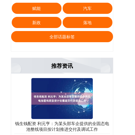
赋能
汽车
新政
落地
全部话题标签
推荐资讯
钱生钱配资 利元亨：为某头部车企提供的全固态电
池整线项目按计划推进交付及调试工作