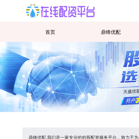
首页
鼎锋优配
鼎锋优配,我们是一家专业的炒股配资服务平台，致力于