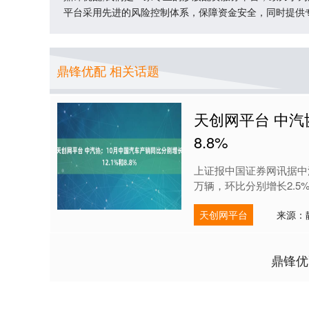
平台采用先进的风险控制体系，保障资金安全，同时提供
鼎锋优配 相关话题
天创网平台 中汽
8.8%
上证报中国证券网讯据中汽协
万辆，环比分别增长2.5%和
天创网平台
来源：
鼎锋优