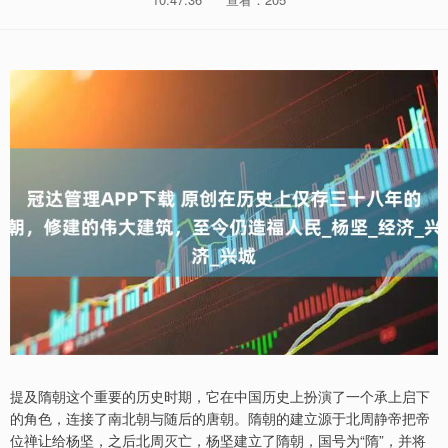
提及隋朝这个重要的历史时期，它在中国历史上扮演了一个承上启下
的角色，连接了南北朝与随后的唐朝。隋朝的建立源于北周静帝把帝
位禅让给杨坚，之后北周灭亡，杨坚建立了隋朝，国号为“隋”，并将