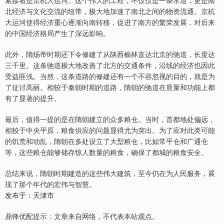
紧接着是京杭大运河。这个伟大的工程，不仅仅是一条水道，更是南
北经济与文化交流的纽带，极大地加速了南北之间的物资流通。京杭
大运河使得经济重心逐渐向南转移，促进了南方的繁荣发展，对后来
的中国经济格局产生了深远影响。
此外，隋炀帝时期还下令修建了从陕西榆林直达北京的驰道，长度达
三千里。这条驰道极大地改善了北方的交通条件，沿线的经济也因此
受益匪浅。当然，这条道路的修建还有一个不容忽视的目的，就是为
了征讨高丽。相较于秦朝时期的道路，隋朝的驰道在质量和功能上都
有了显著的提升。
最后，值得一提的是在隋朝建立的众多粮仓。当时，首都地处偏远，
相较于中央平原，粮食供应的问题显得尤为突出。为了应对此类可能
的饥荒和动乱，隋朝在多处设立了大型粮仓，比如常平仓和广通仓
等，这些粮仓能够储存惊人数量的粮食，确保了都城的粮食安全。
总结来说，隋朝时期建造的这些伟大建筑，至今仍在为人民服务，展
现了那个年代的宏伟与智慧。
发布于：天津市
鼎锋优配提示：文章来自网络，不代表本站观点。