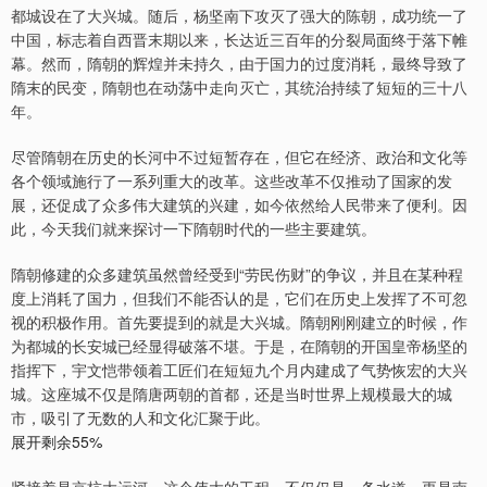
都城设在了大兴城。随后，杨坚南下攻灭了强大的陈朝，成功统一了
中国，标志着自西晋末期以来，长达近三百年的分裂局面终于落下帷
幕。然而，隋朝的辉煌并未持久，由于国力的过度消耗，最终导致了
隋末的民变，隋朝也在动荡中走向灭亡，其统治持续了短短的三十八
年。
尽管隋朝在历史的长河中不过短暂存在，但它在经济、政治和文化等
各个领域施行了一系列重大的改革。这些改革不仅推动了国家的发
展，还促成了众多伟大建筑的兴建，如今依然给人民带来了便利。因
此，今天我们就来探讨一下隋朝时代的一些主要建筑。
隋朝修建的众多建筑虽然曾经受到“劳民伤财”的争议，并且在某种程
度上消耗了国力，但我们不能否认的是，它们在历史上发挥了不可忽
视的积极作用。首先要提到的就是大兴城。隋朝刚刚建立的时候，作
为都城的长安城已经显得破落不堪。于是，在隋朝的开国皇帝杨坚的
指挥下，宇文恺带领着工匠们在短短九个月内建成了气势恢宏的大兴
城。这座城不仅是隋唐两朝的首都，还是当时世界上规模最大的城
市，吸引了无数的人和文化汇聚于此。
展开剩余55%