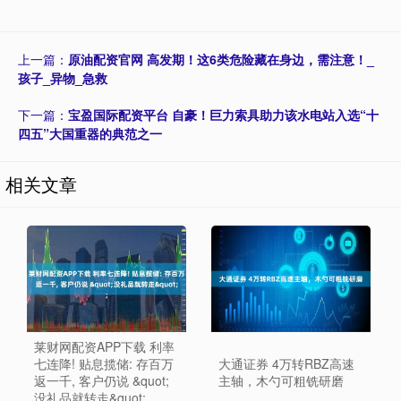
上一篇：
原油配资官网 高发期！这6类危险藏在身边，需注意！_
孩子_异物_急救
下一篇：
宝盈国际配资平台 自豪！巨力索具助力该水电站入选“十
四五”大国重器的典范之一
相关文章
莱财网配资APP下载 利率
七连降! 贴息揽储: 存百万
大通证券 4万转RBZ高速
返一千, 客户仍说 &quot;
主轴，木勺可粗铣研磨
没礼品就转走&quot;