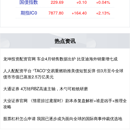
国债指数
229.69
+0.10
+0.04%
期指IC0
7877.80
+164.40
+2.13%
热点资讯
龙坤投资配资官网 车企4月销售数据出炉 比亚迪海外销量增七成
人人配配资平台 “TACO”交易重燃助推美债短暂反弹 但3月至今全球
债市市值已蒸发2.5万亿美元
大通证券 4万转RBZ高速主轴，木勺可粗铣研磨
大业证券官网 《彗星掠过鸢屋时》剧本杀复盘解析+谁是凶手+推理全
攻略
股票杠杆怎么申请 我国已逐步成为面向全球的国际商事仲裁优选地